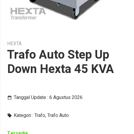
HEXTA
Trafo Auto Step Up
Down Hexta 45 KVA
Tanggal Update :
6 Agustus 2026
date_range
Kategori :
Trafo
,
Trafo Auto
local_offer
Tersedia