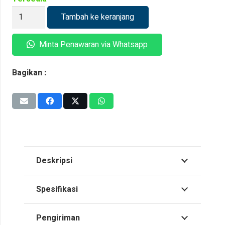
Kuantitas
Tambah ke keranjang
Trafo
Auto
Minta Penawaran via Whatsapp
Step
Up
Bagikan :
Down
Hexta
45
KVA
Deskripsi
Spesifikasi
Pengiriman