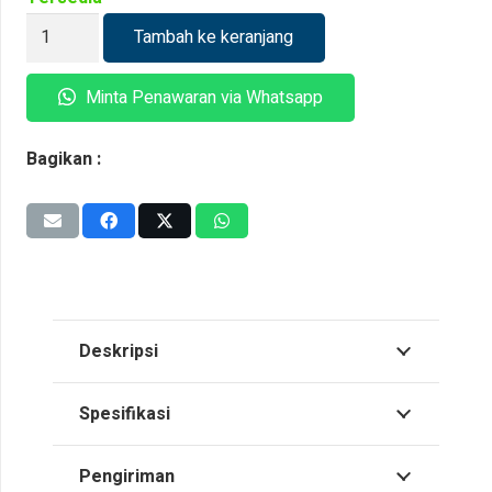
Kuantitas
Tambah ke keranjang
Tong
Sampah
Minta Penawaran via Whatsapp
Bahan
Impraboard
Bagikan :
Deskripsi
Spesifikasi
Pengiriman