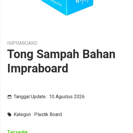
IMPRABOARD
Tong Sampah Bahan
Impraboard
Tanggal Update :
10 Agustus 2026
date_range
Kategori :
Plastik Board
local_offer
Tersedia