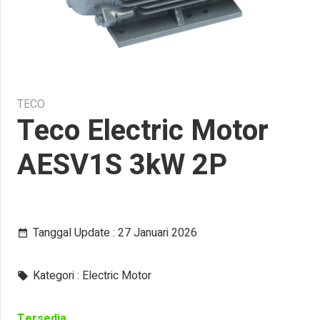
TECO
Teco Electric Motor
AESV1S 3kW 2P
Tanggal Update :
27 Januari 2026
date_range
Kategori :
Electric Motor
local_offer
Tersedia