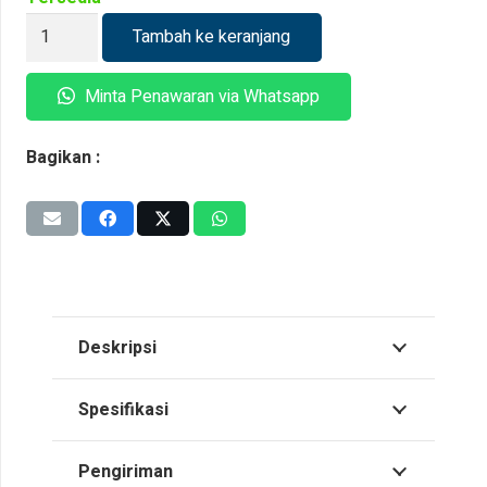
Kuantitas
Tambah ke keranjang
Teco
Electric
Minta Penawaran via Whatsapp
Motor
AESV1S
Bagikan :
3kW
2P
Deskripsi
Spesifikasi
Pengiriman