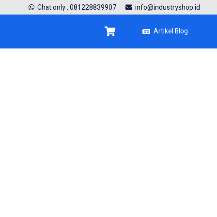
Chat only : 081228839907
info@industryshop.id
Artikel Blog