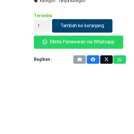
Kategori :
Tanpa kategori
local_offer
Tersedia
Kuantitas
Tambah ke keranjang
Sika
Boom
Minta Penawaran via Whatsapp
AP
Bagikan :