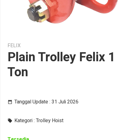
FELIX
Plain Trolley Felix 1
Ton
Tanggal Update :
31 Juli 2026
date_range
Kategori :
Trolley Hoist
local_offer
Tersedia