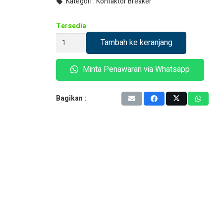
Kategori :
Kontaktor Breaker
local_offer
Tersedia
Kuantitas
Tambah ke keranjang
Kontaktor
Legrand
Minta Penawaran via Whatsapp
CX³
4P
25A
Bagikan :
412535