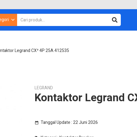
egori
ntaktor Legrand CX³ 4P 25A 412535
LEGRAND
Kontaktor Legrand C
Tanggal Update :
22 Juni 2026
date_range