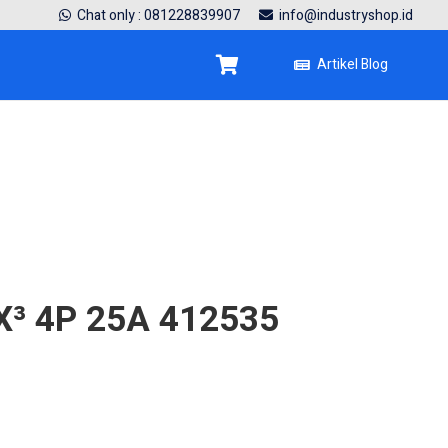
Chat only : 081228839907
info@industryshop.id
Artikel Blog
X³ 4P 25A 412535