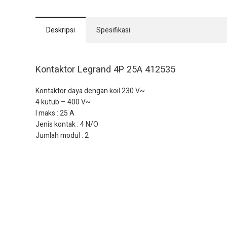
Deskripsi
Spesifikasi
Kontaktor Legrand 4P 25A 412535
Kontaktor daya dengan koil 230 V~
4 kutub – 400 V~
I maks : 25 A
Jenis kontak : 4 N/O
Jumlah modul : 2