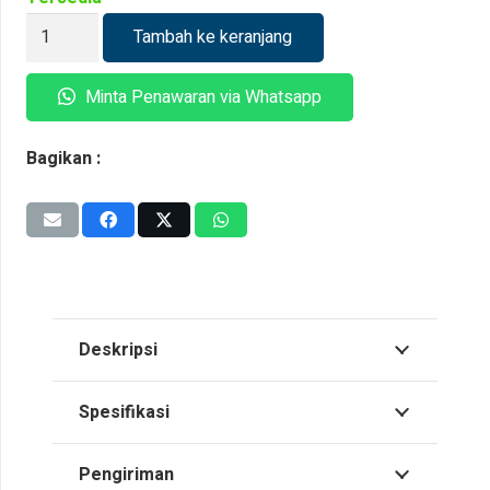
Kuantitas
Tambah ke keranjang
Kabel
ABC
Minta Penawaran via Whatsapp
Twisted
Sutrado
Bagikan :
NFA2X-
T
Deskripsi
Spesifikasi
Pengiriman