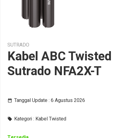
SUTRADO
Kabel ABC Twisted
Sutrado NFA2X-T
Tanggal Update :
6 Agustus 2026
date_range
Kategori :
Kabel Twisted
local_offer
Tersedia