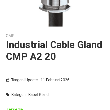
CMP
Industrial Cable Gland
CMP A2 20
Tanggal Update :
11 Februari 2026
date_range
Kategori :
Kabel Gland
local_offer
Tersedia