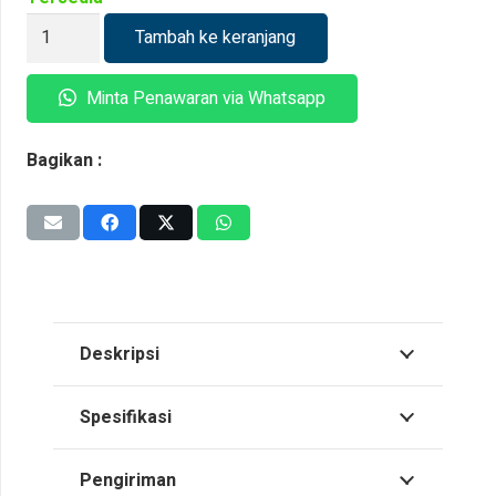
Kuantitas
Tambah ke keranjang
Industrial
Cable
Minta Penawaran via Whatsapp
Gland
CMP
Bagikan :
A2
20
Deskripsi
Spesifikasi
Pengiriman