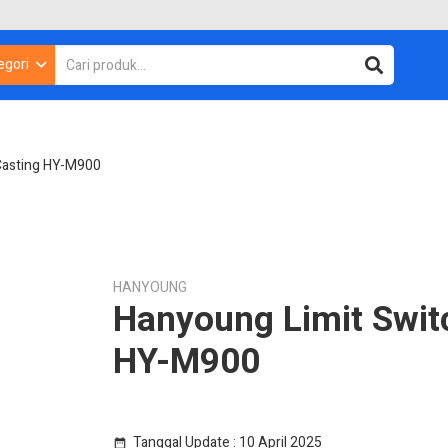
egori
Casting HY-M900
HANYOUNG
Hanyoung Limit Swit
HY-M900
Tanggal Update :
10 April 2025
date_range