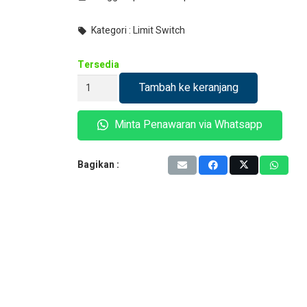
Kategori :
Limit Switch
local_offer
Tersedia
Kuantitas
Tambah ke keranjang
Hanyoung
Limit
Minta Penawaran via Whatsapp
Switch
Aluminum
Die
Bagikan :
Casting
HY-
M900