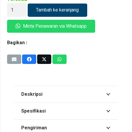
Kuantitas
Tambah ke keranjang
Kabel
Marine
Minta Penawaran via Whatsapp
M2XCH
First
Bagikan :
Cable
Deskripsi
Spesifikasi
Pengiriman