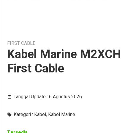
FIRST CABLE
Kabel Marine M2XCH
First Cable
Tanggal Update :
6 Agustus 2026
date_range
Kategori :
Kabel
,
Kabel Marine
local_offer
Tersedia