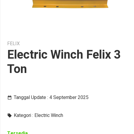
FELIX
Electric Winch Felix 3
Ton
Tanggal Update :
4 September 2025
date_range
Kategori :
Electric Winch
local_offer
Tersedia