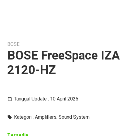
BOSE
BOSE FreeSpace IZA
2120-HZ
Tanggal Update :
10 April 2025
date_range
Kategori :
Amplifiers
,
Sound System
local_offer
Tersedia