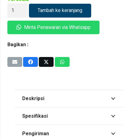
Kuantitas
Tambah ke keranjang
BOSE
FreeSpace
Minta Penawaran via Whatsapp
IZA
2120-
Bagikan :
HZ
Deskripsi
Spesifikasi
Pengiriman