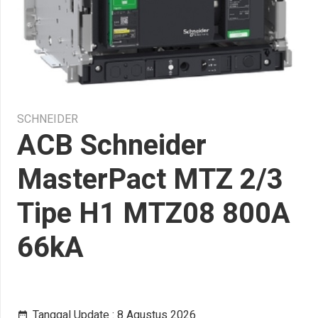
SCHNEIDER
ACB Schneider
MasterPact MTZ 2/3
Tipe H1 MTZ08 800A
66kA
Tanggal Update :
8 Agustus 2026
date_range