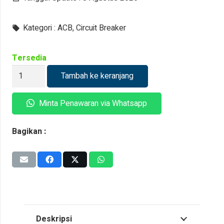
Kategori :
ACB
,
Circuit Breaker
local_offer
Tersedia
Kuantitas
Tambah ke keranjang
ACB
Schneider
Minta Penawaran via Whatsapp
MasterPact
MTZ
Bagikan :
2/3
Tipe
H1
MTZ08
800A
66kA
Deskripsi